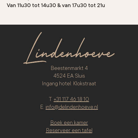
Van 11u30 tot 14u30 & van 17u30 tot 21u
Beestenmarkt 4
4524 EA Sluis
Ingang hotel: Klokstraat
T.
+31 117 46 18 10
E.
info@delindenhoeve.nl
Boek een kamer
Reserveer een tafel