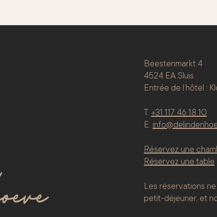
Beestenmarkt 4
4524 EA Sluis
Entrée de l’hôtel : K
T.
+31 117 46 18 10
E.
info@delindenhoe
Réservez une cham
Réservez une table
Les réservations ne 
petit-déjeuner, et no