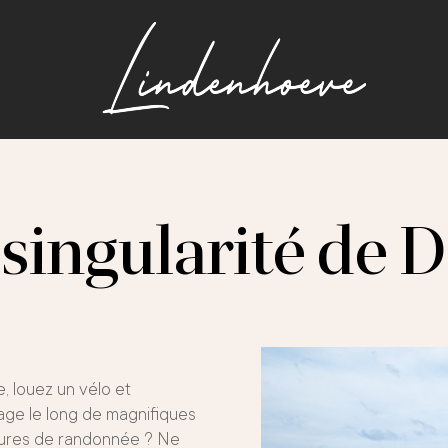
a singularité de
 louez un vélo et
ge le long de magnifiques
sures de randonnée ? Ne