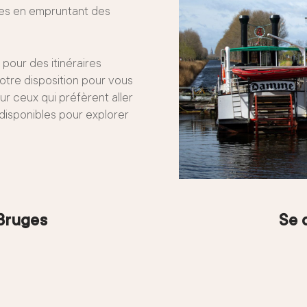
ues en empruntant des
n pour des itinéraires
otre disposition pour vous
r ceux qui préfèrent aller
disponibles pour explorer
 Bruges
Se 