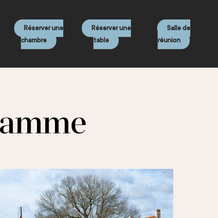
Réserver une
Réserver une
Salle de
chambre
table
réunion
 Damme