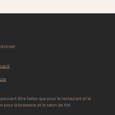
lokstraat
ve.nl
bre
peuvent être faites que pour le restaurant et le
n pour la brasserie et le salon de thé.